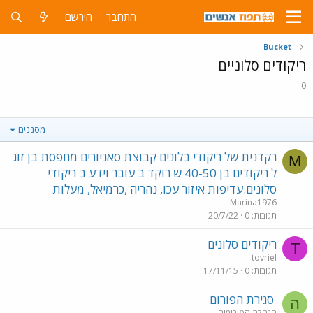
התחבר
הירשם
Bucket
ריקודים סלוניים
0
מסננים
רקדנית של ריקודי בלונים קבוצת סאניורים מחפסת בן זוג
M
ל ריקודים בן 40-50 ש רוקד ב עובר וידע ב ריקודי
סלונים.עדיפות איזור עכו, נהריה ,כרמיאל, מעלות
Marina1976
תגובות
0
20/7/22
ריקודים סלונים
T
tovriel
תגובות
0
17/11/15
סגירת הפורום
ה
הנהלת הפורומים