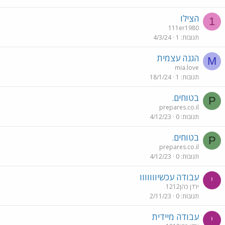
הצילו
1
111er1980
תגובות
1
4/3/24
הגנה עצמית
M
mia.love
תגובות
1
18/1/24
בטוחים.
P
prepares.co.il
תגובות
0
4/12/23
בטוחים.
P
prepares.co.il
תגובות
0
4/12/23
עבודה עכשיווווווו
י
ירדן כהן1212
תגובות
0
2/11/23
עבודה מיידית
י