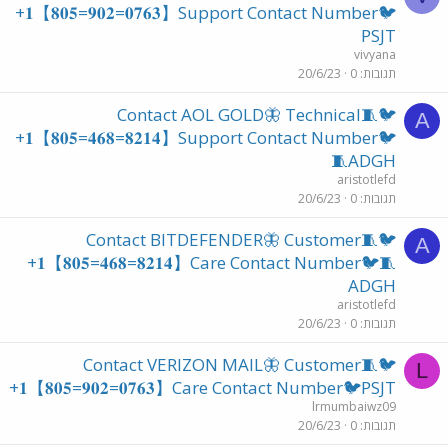
+𝟏【𝟖𝟎𝟓=𝟗𝟎𝟐=𝟎𝟕𝟔𝟑】Support Contact Number🐦
PSJT
vivyana
תגובות
0
20/6/23
🐦🧵Contact AOL GOLD🦋 Technical
A
+𝟏【𝟖𝟎𝟓=𝟒𝟔𝟖=𝟖𝟐𝟏𝟒】Support Contact Number🐦
🧵ADGH
aristotlefd
תגובות
0
20/6/23
🐦🧵Contact BITDEFENDER🦋 Customer
A
+𝟏【𝟖𝟎𝟓=𝟒𝟔𝟖=𝟖𝟐𝟏𝟒】Care Contact Number🐦🧵
ADGH
aristotlefd
תגובות
0
20/6/23
🐦🧵Contact VERIZON MAIL🦋 Customer
L
+𝟏【𝟖𝟎𝟓=𝟗𝟎𝟐=𝟎𝟕𝟔𝟑】Care Contact Number🐦PSJT
lrmumbaiwz09
תגובות
0
20/6/23