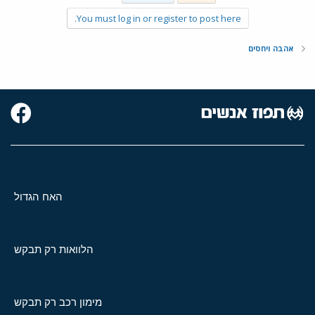
You must log in or register to post here.
אהבה ויחסים
האח הגדול
הלוואות רק תבקש
מימון רכב רק תבקש