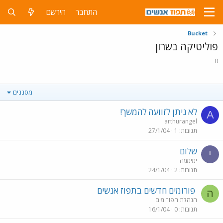
התחבר
הירשם
Bucket
פוליטיקה בשרון
0
מסננים
לא ניתן לזוועה להמשך!
A
arthurangel
תגובות
1
27/1/04
שלום
י
ימיממה
תגובות
2
24/1/04
פורומים חדשים בתפוז אנשים
ה
הנהלת הפורומים
תגובות
0
16/1/04