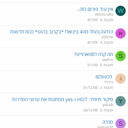
אין עוד פורום כזה...
W
Witchcrafts
תגובות
8
4/1/09
הודעה|החל מה4 בינואר! *בקרוב בהוט* כנסו חדשות
א
אורן203
תגובות
4
4/1/09
מה קרה לסטארגייט?
S
seplon
תגובות
6
3/1/09
לכוווולם!
ג
גללללי
תגובות
2
31/12/08
סיקור מיוחד: HOT ו-yes ממתגות את ערוצי הסדרות
Y
yubalk
תגובות
0
28/12/08
סגירה
S
simba530