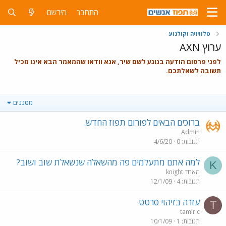
התחבר
הירשם
טלוויזיה וקולנוע
ערוץ AXN
לפני פרסום הודעה בנוגע לשם שיר, אנא וודאו ש
המאמר הבא
אינו מכיל
תשובה לשאלתכם.
מסננים
ברוכים הבאים לפורום תפוז החדש.
Admin
תגובות
0
4/6/20
למה אתם מתעלמים פה מהשאלה שנשאלת שוב ושוב?
K
knight האחד
תגובות
4
12/1/09
עזרה בזיהוי סרטט
T
tamir c
תגובות
1
10/1/09