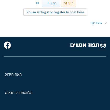
Last
1 of 16
הבא
You must log in or register to post here.
מוטוריקה
האח הגדול
הלוואות רק תבקש