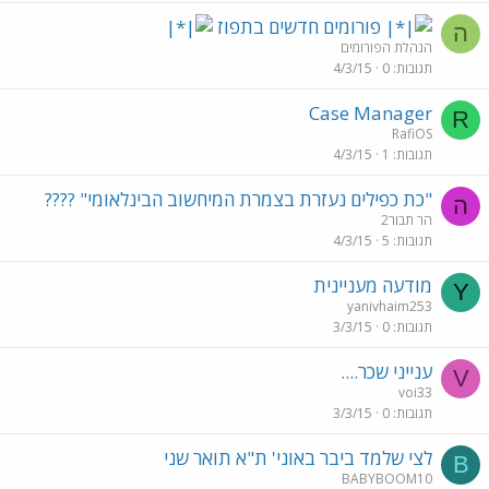
פורומים חדשים בתפוז
ה
הנהלת הפורומים
תגובות
0
4/3/15
Case Manager
R
RafiOS
תגובות
1
4/3/15
"כת כפילים נעזרת בצמרת המיחשוב הבינלאומי" ????
ה
הר תבור2
תגובות
5
4/3/15
מודעה מעניינית
Y
yanivhaim253
תגובות
0
3/3/15
ענייני שכר....
V
voi33
תגובות
0
3/3/15
לצי שלמד ביבר באוני' ת"א תואר שני
B
BABYBOOM10