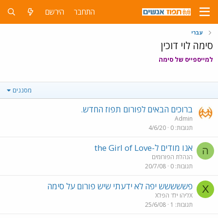
התחבר
הירשם
עברי
סימה לוי דוכין
למייספייס של סימה
מסננים
ברוכים הבאים לפורום תפוז החדש.
Admin
תגובות
0
4/6/20
אנו מודים ל-the Girl of Love
ה
הנהלת הפורומים
תגובות
0
20/7/08
פששששש יפה לא ידעתי שיש פורום על סימה
X
Xליהו ילד הפלX
תגובות
1
25/6/08