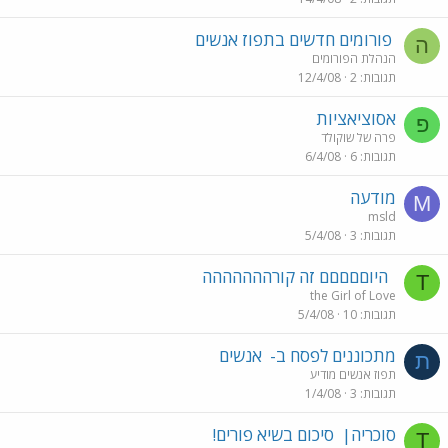
פורומים חדשים בתפוז אנשים
ה
הנהלת הפורומים
תגובות
2
12/4/08
אסוציאציות
פ
פרה של שוקולד
תגובות
6
6/4/08
מודעה
M
msld
תגובות
3
5/4/08
היוםםםםם זה קורההההההה
T
the Girl of Love
תגובות
10
5/4/08
מתכוננים לפסח ב-
אנשים
ת
תפוז אנשים מודיע
תגובות
3
1/4/08
סוכריה|
סיכום בשיא פורים!
T