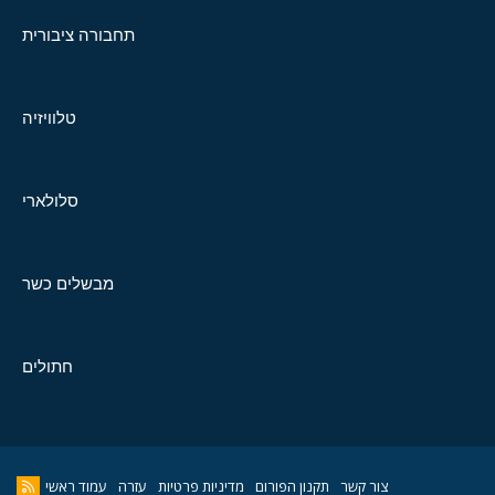
תחבורה ציבורית
טלוויזיה
סלולארי
מבשלים כשר
חתולים
צור קשר
תקנון הפורום
מדיניות פרטיות
עזרה
עמוד ראשי