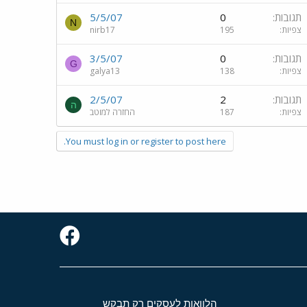
תגובות
0
5/5/07
N
צפיות
195
nirb17
תגובות
0
3/5/07
G
צפיות
138
galya13
תגובות
2
2/5/07
ה
צפיות
187
החזרה למוטב
You must log in or register to post here.
הלוואות לעסקים רק תבקש