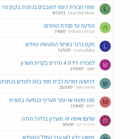
מחר! חבורת הזמר לחובבים בנתניה.בקמן 10
L
4/12/12
Liran Elal Music
הודעה על סגירת הפורום
ה
הנהלת הפורומים
7/6/07
מקס ברנר באיזור התעשיה החדש
L
12/5/07
Lost Lullaby
למכירה דירת 4 חדרים בקרית השרון
ש
שוּשה
27/5/07
דרוש/ה זמר/ת לבית ספר ב30 לחודש בנתניה
ש
שרפית האור
25/5/07
מהו פחות או יותר תעריף הנסיעה במונית
M
Mייקי
15/5/07
שלום! איפה זה מועדון ברלה? תודה.
ח
ח ו ז ו ל י ט ו
9/5/07
מישהו יודע לאן עבר החלל המופלא..