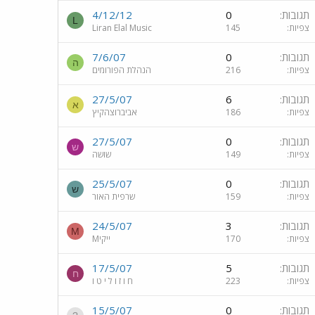
תגובות
0
4/12/12
L
צפיות
145
Liran Elal Music
תגובות
0
7/6/07
ה
צפיות
216
הנהלת הפורומים
תגובות
6
27/5/07
א
צפיות
186
אביברוצהקיץ
תגובות
0
27/5/07
ש
צפיות
149
שוּשה
תגובות
0
25/5/07
ש
צפיות
159
שרפית האור
תגובות
3
24/5/07
M
צפיות
170
Mייקי
תגובות
5
17/5/07
ח
צפיות
223
ח ו ז ו ל י ט ו
תגובות
0
15/5/07