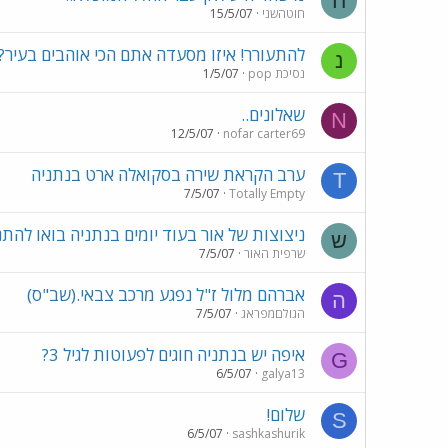
ח
חוטהשני
15/5/07
להתעורר! איזו מסעדה אתם הכי אוהבים בעיר?
נ
נסיכת pop
1/5/07
שאלונים..
N
12/5/07
nofar carter69
ערב הקראת שירה בסקואלה ארט בנתניה
T
7/5/07
Totally Empty
ניצוצות של אור בעוד יומים בנתניה בואו להת
ש
שרפית האור
7/5/07
אברהם מלול ז"ל נפגע מרכב צבאי.(שב"ס)
ה
הגולםמפראג
7/5/07
איפה יש בנתניה חוגים לפעוטות לגיל 3?
G
6/5/07
galya13
שלום!
S
6/5/07
sashkashurik