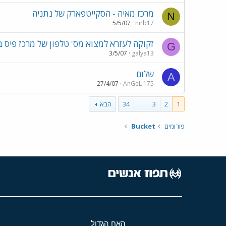
מרכז מאיה - הסקייטפארק של נתניה
N
5/5/07
nirb17
זקוקה לעזרא למצוא מס' טלפון של מרכז פיס ב
G
3/5/07
galya13
שלום
A
27/4/07
AnGeL 175
1
2
3
…
34
הבא
פורומים
Bucket
האח הגדול