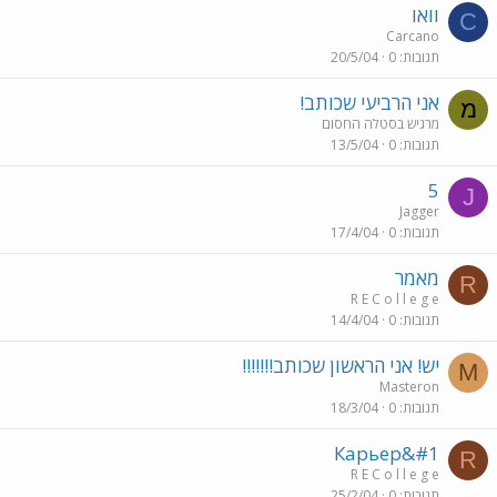
וואו
C
Carcano
תגובות
0
20/5/04
אני הרביעי שכותב!
מ
מרגיש בסטלה החסום
תגובות
0
13/5/04
5
J
Jagger
תגובות
0
17/4/04
מאמר
R
R E C o l l e g e
תגובות
0
14/4/04
יש! אני הראשון שכותב!!!!!!!
M
Masteron
תגובות
0
18/3/04
Карьер&#1
R
R E C o l l e g e
תגובות
0
25/2/04