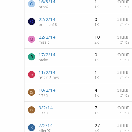
תגובות
1
16/3/14
O
צפיות
1K
orbs2
תגובות
0
22/2/14
O
צפיות
1K
orenhen18
תגובות
10
22/2/14
M
צפיות
2K
miss_t
תגובות
0
17/2/14
B
צפיות
1K
btekx
תגובות
1
11/2/14
פ
צפיות
1K
פעם 3 סוכריה
תגובות
4
10/2/14
מ
צפיות
1K
מ י ל ר
תגובות
7
9/2/14
מ
צפיות
1K
מ י ל ר
תגובות
27
7/2/14
K
צפיות
4K
killer97