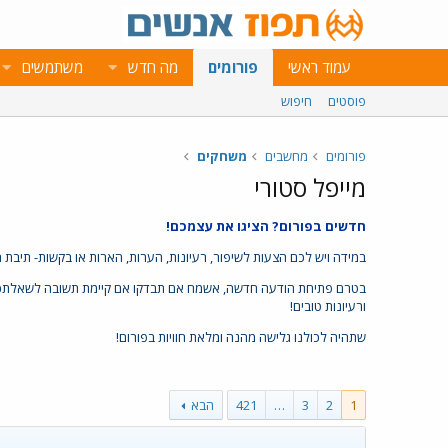
עמוד ראשי
פורומים
מה חדש
משתמשים
פוסטים
חיפוש
פורומים
מחשבים
משחקים
מייפל סטורי
חדשים בפורום? הציגו את עצמכם!
במידה ויש לכם הצעות לשיפור, רעיונות, הערות, הארות או בקשות- תיבת
בטרם פתיחת הודעה חדשה, אשמח אם תבדקו אם קיימת תשובה לשאלתכם ב
ורעיונות טובים!
שתהיה לכולנו גלישה מהנה ומלאת חוויות בפורום!
1
2
3
…
421
הבא