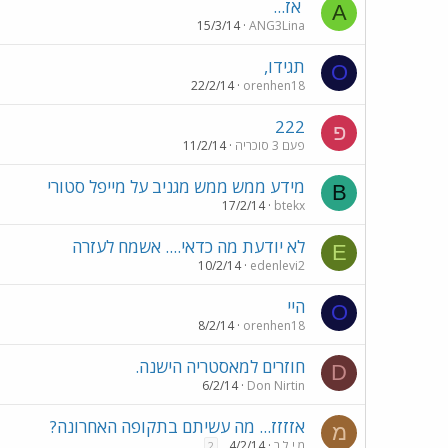
אז...
A
15/3/14
ANG3Lina
תגידו,
O
22/2/14
orenhen18
222
פ
פעם 3 סוכריה
11/2/14
מידע ממש ממש מגניב על מייפל סטורי
B
17/2/14
btekx
לא יודעת מה כדאי.... אשמח לעזרה
E
10/2/14
edenlevi2
היי
O
8/2/14
orenhen18
חוזרים למאסטריה הישנה.
D
6/2/14
Don Nirtin
אזזזז... מה עשיתם בתקופה האחרונה?
מ
מ י ל ר
4/2/14
2