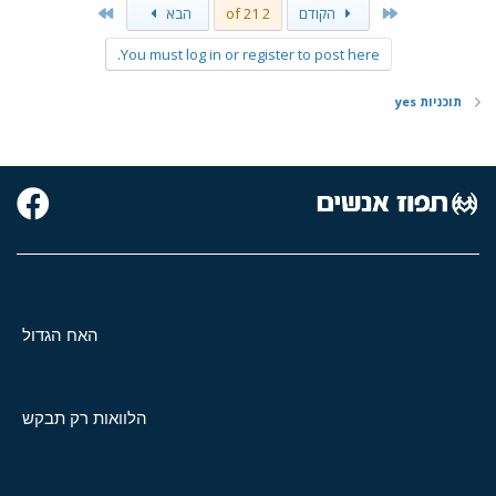
Last
First
הקודם
2 of 21
הבא
You must log in or register to post here.
תוכניות yes
האח הגדול
הלוואות רק תבקש