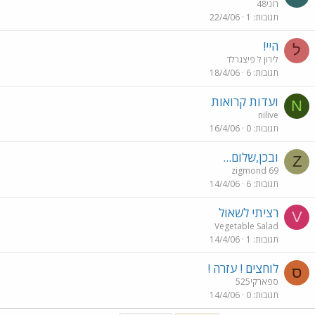
רוני48
תגובות
1
22/4/06
היי!
ל
לירון ל פיצגרלד
תגובות
6
18/4/06
ועדות קרואות
N
nilive
תגובות
0
16/4/06
ובכן,שלום...
Z
zigmond 69
תגובות
6
14/4/06
רציתי לשאול
V
Vegetable Salad
תגובות
1
14/4/06
לוחצים ! עזרה !
ס
ספארקי525
תגובות
0
14/4/06