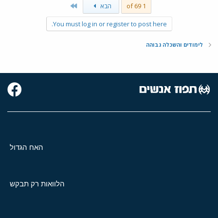
Last
1 of 69
הבא
You must log in or register to post here.
לימודים והשכלה גבוהה
האח הגדול
הלוואות רק תבקש