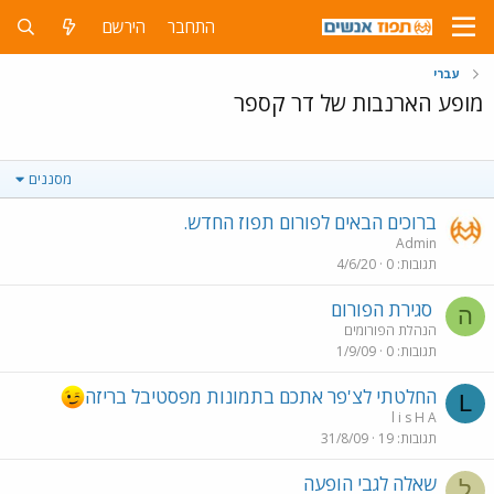
התחבר
הירשם
עברי
מופע הארנבות של דר קספר
מסננים
ברוכים הבאים לפורום תפוז החדש.
Admin
תגובות
0
4/6/20
סגירת הפורום
ה
הנהלת הפורומים
תגובות
0
1/9/09
החלטתי לצ'פר אתכם בתמונות מפסטיבל בריזה
L
l i s H A
תגובות
19
31/8/09
שאלה לגבי הופעה
ל