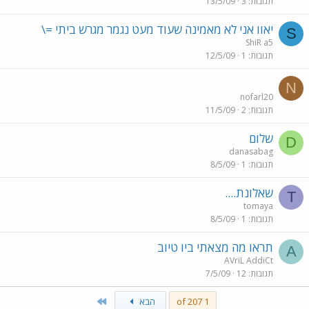
תגובות
3
13/5/09
יאוו אני לא מאמינה שעוד מעט נגמר מגרש ביתי =\
S
ShiR a5
תגובות
1
12/5/09
N
nofarl20
תגובות
2
11/5/09
שלום
D
danasabag
תגובות
1
8/5/09
שאלונת....
T
tomaya
תגובות
1
8/5/09
תראו מה מצאתי ביו טיוב
A
AVriL AddiCt
תגובות
12
7/5/09
Last
1 of 207
הבא