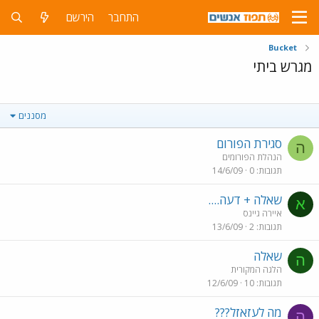
התחבר
הירשם
Bucket
מגרש ביתי
מסננים
סגירת הפורום
ה
הנהלת הפורומים
תגובות
0
14/6/09
שאלה + דעה....
א
איירה גיינס
תגובות
2
13/6/09
שאלה
ה
הלגה המקורית
תגובות
10
12/6/09
מה לעזאזל???
ה