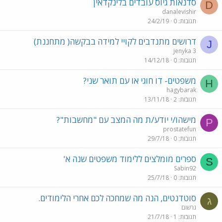
סדנאות גיוס עובדים בלינקדאין
D
danalevishir
תגובות
0
24/2/19
דרושים מתנדבים לקויי למידה בבקשה( מתחננת)
J
jenyka 3
תגובות
0
14/12/18
משפטים- דו חוגי או עם תואר שני?
H
hagybarak
תגובות
2
13/11/18
מישהו/י יודע/ת מה המצב עם "מחשבות"?
P
prostatefun
תגובות
0
29/7/18
ספרים מומלצים ללימוד משפטים שנה א'
S
Sabin92
תגובות
0
25/7/18
סוטדנטים, הנה מה שמחכה לכם אחרי הלימודים.
ג
גרשום
תגובות
1
21/7/18