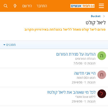
התחבר
הירשם
Bucket
ליאל קולט
פורום ליאל קולט מאחל לליאל בהצלחה באירוויזיון הקרוב
מסננים
הודעה על סגירת הפורום
ה
הנהלת הפורומים
תגובות
0
7/5/06
היי אני חדשה
ח
חנוש ה100ממת
תגובות
1
29/4/06
לכל מי שאוהב את ליאל קולט!!
ל
לילוש love אושרי
תגובות
1
29/4/06