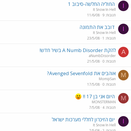
החוליה החלשה-סיבוב 1
I
It Snow In Hell
תגובות
9
11/6/08
דובב את התמונה
I
It Snow In Hell
תגובות
1
23/5/08
להקת A Numb Disorder בשיר חדש!
A
aNumbDisorder
תגובות
0
21/5/08
אוהבים את Avenged Sevenfold?
M
MomijiSan
תגובות
0
17/5/08
היום אני בן 17 !!
M
MONSTERMAN
תגובות
4
7/5/08
יום הזיכרון לחללי מערכות ישראל
I
It Snow In Hell
תגובות
2
7/5/08