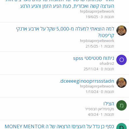
הערצה קשה ואכזרית, כעת הגיע הזמן והגיע הרגע
hrpbiiapnrpeltework
תגובות
3
19/6/25
למה הוצאתי למעלה מ-5,000 שקל על ארבע ארנקי
קריפטו?
hrpbiiapnrpeltework
תגובות
1
21/5/25
ניתוח סטטיסטי spss
O
ohadro2
תגובות
0
25/11/24
dceeeeginooprrssstadn.
hrpbiiapnrpeltework
תגובות
0
1/10/24
הצילו
מ
מקסימיליאן רובספייר
תגובות
1
4/3/24
כסף כן גדל על העצים! הרצאה של ה MONEY MENTOR
D