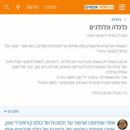
התחבר
הירשם
כלכלה
כלכלה וכלכלנים
בסה"כ רציתי לטפטף טיפה
כששאלו את אריק איינשטיין כמה שאלות על התנהלות המדינה, הוא אמר "שסך הכל
רציתי לטפטף טיפה"
אנחנו באמת לא עושים כאן הרבה חוץ מלדבר, להתכתב, לשאול ולשתף. אבל טיפה
ועוד טיפה של מחשבה כלכלית בריאה ופתוחה, תהיינה לים. טוב, ימה. אולי אגם
ואפילו שלולית.
אבל כמו שאומרים - במדבר כל קוץ ייחשב כפרח.
בואו נשתף בצורה מכובדת ומכבדת, ואם טעינו - פשוט נתנצל.
ניר, מנהל פורום כלכלה
מסננים
אחרי שפתחנו שרשור של תמונות של כולם קוראים לי גאון,
ואחרי שפתחנו שרשור של תמונות של כולם מעריצים אותי