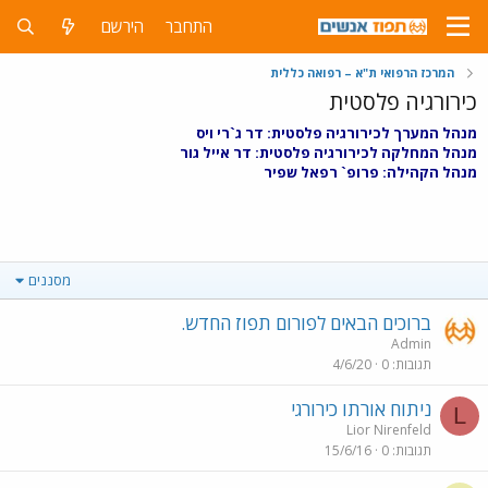
התחבר
הירשם
המרכז הרפואי ת"א – רפואה כללית
כירורגיה פלסטית
מנהל המערך לכירורגיה פלסטית: דר ג`רי ויס
מנהל המחלקה לכירורגיה פלסטית: דר אייל גור
מנהל הקהילה: פרופ` רפאל שפיר
מסננים
ברוכים הבאים לפורום תפוז החדש.
Admin
תגובות
0
4/6/20
ניתוח אורתו כירורגי
L
Lior Nirenfeld
תגובות
0
15/6/16