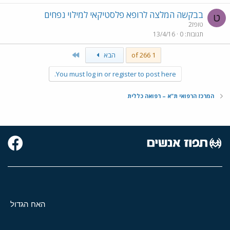
בבקשה המלצה לרופא פלסטיקאי למילוי נפחים
ט
טופז2
תגובות
0
13/4/16
Last
1 of 266
הבא
You must log in or register to post here.
המרכז הרפואי ת"א – רפואה כללית
האח הגדול