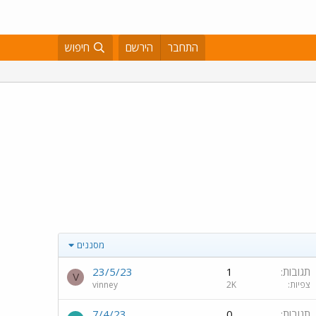
התחבר
הירשם
חיפוש
מסננים
תגובות
1
23/5/23
V
צפיות
2K
vinney
תגובות
0
7/4/23