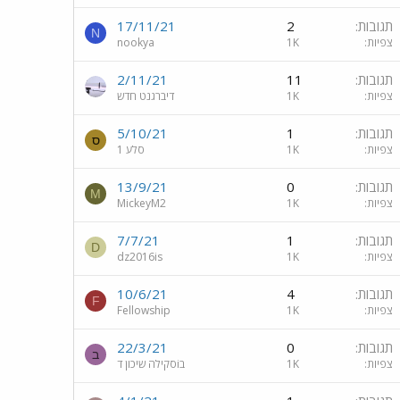
תגובות
2
17/11/21
N
צפיות
1K
nookya
תגובות
11
2/11/21
צפיות
1K
דיברגנט חדש
תגובות
1
5/10/21
ס
צפיות
1K
סלע 1
תגובות
0
13/9/21
M
צפיות
1K
MickeyM2
תגובות
1
7/7/21
D
צפיות
1K
dz2016is
תגובות
4
10/6/21
F
צפיות
1K
Fellowship
תגובות
0
22/3/21
ב
צפיות
1K
בiסקילה שיכון ד