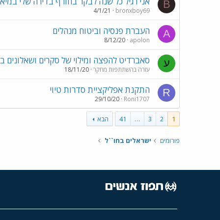
אני רגיל כל שנה לבקר בחורף בדירה שלי במיאמ
B
4/1/21
bronxboy69
העברת פנסיה וביטוח מנהלים
A
8/12/20
apolon
סאברדיט להפצה ומילוי של סקרים ושאלונים ב
ע
עזרה בהשתתפות מחקר
18/11/20
התקנת אפליקציית סדרות טיוי
R
29/10/20
Roni1707
1
2
3
…
41
הבא
פורומים
ישראלים בחו``ל