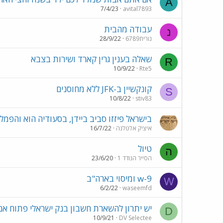
A
7/4/23
avital7893
עבודה מהבית
נ
נורית6789
28/9/22
שאלה בענין גרין קארד ושירות בצבא
R
10/9/22
Rte5
קונקשיין ב-JFK ללא מחוסנים
S
10/8/22
stiv83
בישראל פיזזו סביב ביידן, בסעודיה הוא והפמלי
איציק אלטלנה
16/7/22
טיול
ה
הסייר הנודד 1
23/6/20
w-9 ומיסוי בארה"ב
W
6/2/22
waseemfd
יש יתרון להשארת חשבון בנק ישראלי פתוח אם
D
10/9/21
DV Selectee