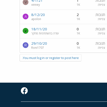
תגובות
1
4/1/21
V
צפיות
1K
vinney
תגובות
2
8/12/20
A
צפיות
1K
apolon
תגובות
0
18/11/20
ע
צפיות
1K
עזרה בהשתתפות מחקר
תגובות
0
29/10/20
R
צפיות
1K
Roni1707
You must log in or register to post here.