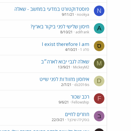
פוסטדוקטורט במדעי במחשב - שאלה
N
9/11/21
nookya
חיסון שלישי לפני ביקור בארץ?
A
8/10/21
adifrank
I exist therefore I am
ס
סלע 1
4/10/21
שאלה לגבי יבוא לארה״ב
M
13/9/21
MickeyM2
איחסון מזוודות לפני שייט
D
2/7/21
dz2016is
רכב שכור
F
9/6/21
Fellowship
חוזרים לחיים
ב
בiסקילה שיכון ד
22/3/21