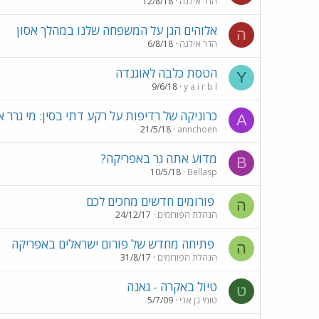
הדר אילנה
12/8/18
אלוהים הגן על המשפחה שלנו במהלך אסון
ה
הדר אילנה
6/8/18
הטסת כלבה לאוגנדה
Y
9/6/18
y a i r b l
כרוניקה של רדיפות על רקע דתי בסין: מי גרר
A
21/5/18
annchoen
מדוע אתה גר באפריקה?
B
10/5/18
Bellasp
פורומים חדשים מחכים לכם
ה
הנהלת הפורומים
24/12/17
פתיחה מחדש של פורום ישראלים באפריקה
ה
הנהלת הפורומים
31/8/17
טיול באקרה - גאנה
ט
טומי בן ארי
5/7/09