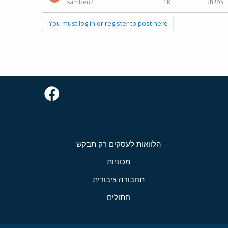
צפיות
1K
samben2
You must log in or register to post here.
הלוואות לעסקים רק תבקש
מכוניות
תחבורה ציבורית
חתולים