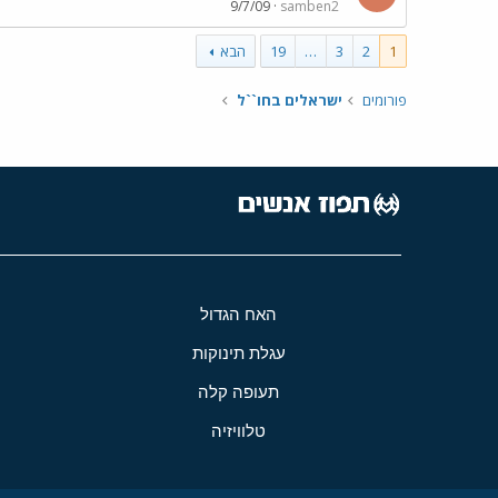
9/7/09
samben2
1
2
3
…
19
הבא
פורומים
ישראלים בחו``ל
האח הגדול
עגלת תינוקות
תעופה קלה
טלוויזיה