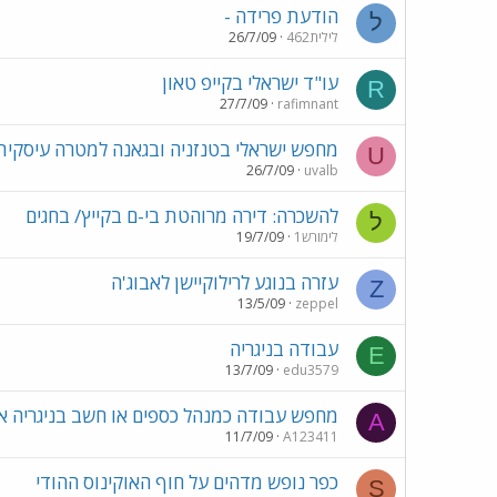
הודעת פרידה -
ל
לילית462
26/7/09
עו"ד ישראלי בקייפ טאון
R
27/7/09
rafimnant
מחפש ישראלי בטנזניה ובגאנה למטרה עיסקית
U
26/7/09
uvalb
להשכרה: דירה מרוהטת בי-ם בקייץ/ בחגים
ל
לימורש1
19/7/09
עזרה בנוגע לרילוקיישן לאבוג'ה
Z
13/5/09
zeppel
עבודה בניגריה
E
13/7/09
edu3579
מחפש עבודה כמנהל כספים או חשב בניגריה א
A
11/7/09
A123411
כפר נופש מדהים על חוף האוקינוס ההודי
S