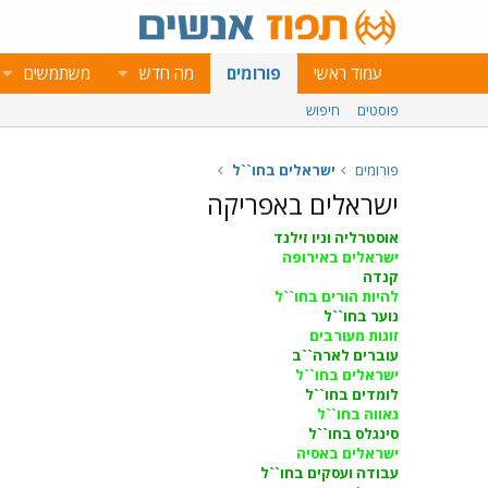
עמוד ראשי
פורומים
מה חדש
משתמשים
פוסטים
חיפוש
פורומים
ישראלים בחו``ל
ישראלים באפריקה
אוסטרליה וניו זילנד
ישראלים באירופה
קנדה
להיות הורים בחו``ל
נוער בחו``ל
זוגות מעורבים
עוברים לארה``ב
ישראלים בחו``ל
לומדים בחו``ל
גאווה בחו``ל
סינגלס בחו``ל
ישראלים באסיה
עבודה ועסקים בחו``ל