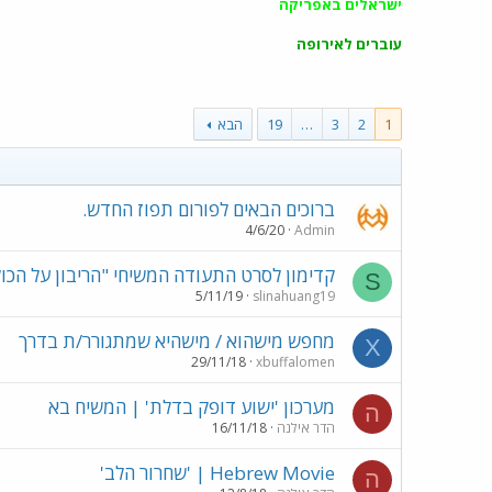
ישראלים באפריקה
עוברים לאירופה
1
2
3
…
19
הבא
ברוכים הבאים לפורום תפוז החדש.
4/6/20
Admin
קדימון לסרט התעודה המשיחי "הריבון על הכול
S
5/11/19
slinahuang19
מחפש מישהוא / מישהיא שמתגורר/ת בדרך
X
29/11/18
xbuffalomen
מערכון 'ישוע דופק בדלת' | המשיח בא
ה
הדר אילנה
16/11/18
Hebrew Movie | 'שחרור הלב'
ה