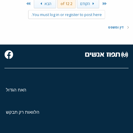
Last
First
הקודם
2 of 12
הבא
You must log in or register to post here.
דין ומשפט
האח הגדול
הלוואות רק תבקש