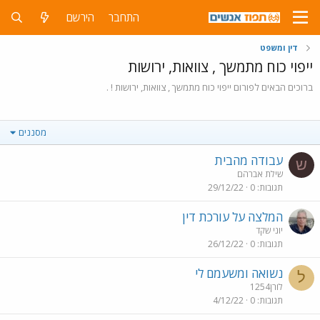
התחבר
הירשם
דין ומשפט
ייפוי כוח מתמשך , צוואות, ירושות
ברוכים הבאים לפורום ייפוי כוח מתמשך , צוואות, ירושות ! .
מסננים
עבודה מהבית
ש
שילת אברהם
תגובות
0
29/12/22
המלצה על עורכת דין
יוני שקד
תגובות
0
26/12/22
נשואה ומשעמם לי
ל
לורן1254
תגובות
0
4/12/22