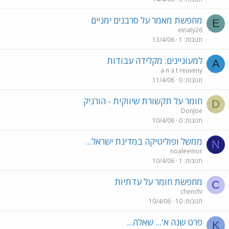
מחפשת מאמר על סרבנים ימניים
E
einaty26
תגובות
1
13/4/06
למעוניינים: מקלידה עבודות
A
a n a t reuveny
תגובות
0
11/4/06
חומר על תקשורת שיווקית - הורניק
D
DonJoe
תגובות
0
10/4/06
ממשל ופוליטיקה במדינת ישראל...
N
noaleemor
תגובות
1
10/4/06
מחפשת חומר על עדתיות
C
chenchi
תגובות
10
10/4/06
פרט שנה א'... שאלה...
K