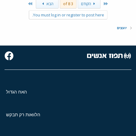
Last
First
הקודם
3 of 8
הבא
You must log in or register to post here.
יועצים
האח הגדול
הלוואות רק תבקש