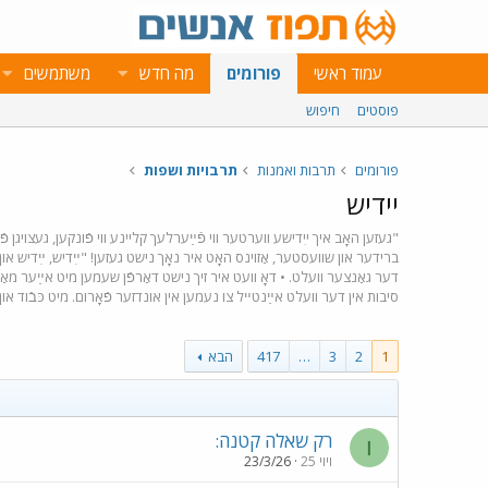
עמוד ראשי
פורומים
מה חדש
משתמשים
פוסטים
חיפוש
פורומים
תרבות ואמנות
תרבויות ושפות
יידיש
"געזען האָב איך ייִדישע ווערטער ווי פֿײַערלעך קליינע ווי פֿונקען, געצויגן פ
ברידער און שוועסטער, אַזוינס האָט איר נאָך נישט געזען! "ײִדיש, ײִדיש און ו
דער גאַנצער וועלט. • דאָ וועט איר זיך נישט דאַרפֿן שעמען מיט אײַער מאַמע
סיבות אין דער וועלט אײַנטײל צו נעמען אין אונדזער פֿאָרום. מיט כּבֿוד און
1
2
3
…
417
הבא
רק שאלה קטנה:
ו
ויוי 25
23/3/26