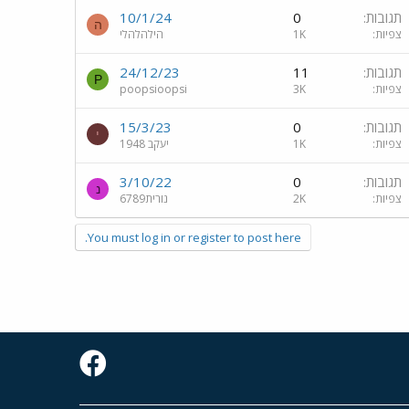
תגובות
0
10/1/24
ה
צפיות
1K
הילהלהלי
תגובות
11
24/12/23
P
צפיות
3K
poopsioopsi
תגובות
0
15/3/23
י
צפיות
1K
יעקב 1948
תגובות
0
3/10/22
נ
צפיות
2K
נורית6789
You must log in or register to post here.