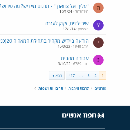
"עליך ועל צווארך" - תרגום מיידיש? מה פירוש?
ה
הילהלהלי
10/1/24
שיר ילדים, זקוק לעזרה
Y
12/1/14
yossin
הודעה ביידיש מקהיר בתחילת המאה ה 20(כנארה)
י
יעקב 1948
15/3/23
עבודה מהבית
נ
נורית6789
3/10/22
1
2
3
…
417
הבא
פורומים
תרבות ואמנות
תרבויות ושפות