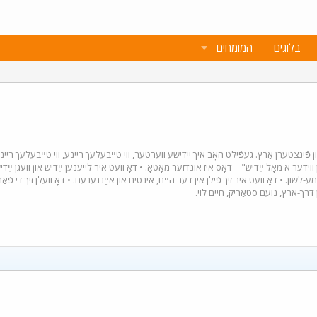
בלוגים
המומחים
ֿון פֿינצטערן אַרץ. געפֿילט האָב איך ייִדישע ווערטער, ווי טײַבעלעך ריינע, ווי טײַבעלעך ריינ
וידער אַ מאָל ײִדיש" – דאָס איז אונדזער מאָטאָ. • דאָ וועט איר לייענען ײִדיש און וועגן ײִד
-לשון. • דאָ וועט איר זיך פֿילן אין דער הײם, אינטים און אײַנגענעם. • דאָ וועלן זיך די פֿ
 דרך-ארץ, נועם סטאַריק, חיים לוי.