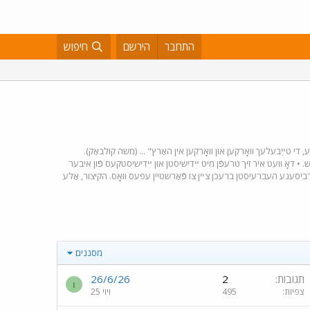
התחבר
הירשם
חיפוש
ע, די טײַבעלעך וואָרקען און וואָרקען אין האַרץ" ... (משה קולבאַק).
יש. • דאָ וועט איר זיך טרעפֿן מיט ײִדישיסטן און ײִדישיסטקעס פֿון איבער
אַרביסענע העברעיִסטן ברעכן צײן צו פֿאַרשטיין עפּעס וואָס. הקיצור, אַלע
מסננים
תגובות
2
26/6/26
ו
צפיות
495
ויוי 25