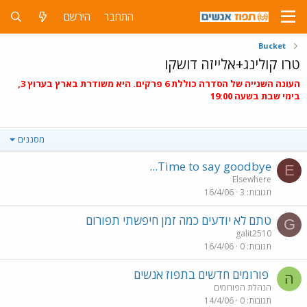
התחבר
הירשם
Bucket
טרו קולינג+אלייזה דושקו
העונה השנייה של הסדרה כוללת 6 פרקים. היא משודרת בארץ בערוץ 3,
בימי שבת בשעה 19:00
מסננים
Time to say goodbye...
E
Elsewhere
תגובות
3
16/4/06
טתם לא יודעים כמה זמן חיפשתי תפורום
G
galit2510
תגובות
0
16/4/06
פורומים חדשים בתפוז אנשים
ה
הנהלת הפורומים
תגובות
0
14/4/06