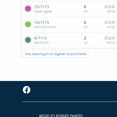
תגובות
0
23/7/15
T
צפיות
1K
travel agent
תגובות
0
16/7/15
ה
צפיות
1K
הנהלת הפורומים
תגובות
2
8/7/15
ח
צפיות
1K
חיים לביא2
You must log in or register to post here.
הלוואות לעסקים רק תבקש