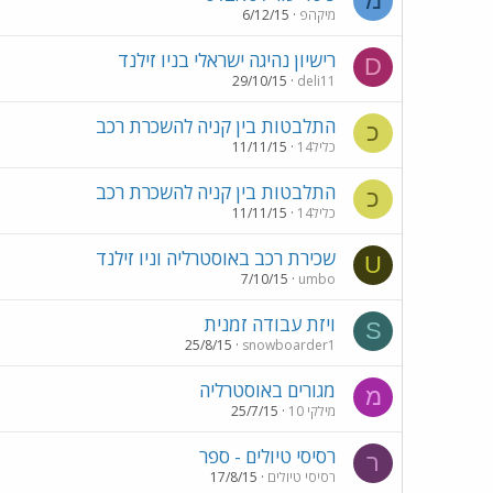
מ
מיקהפ
6/12/15
רישיון נהיגה ישראלי בניו זילנד
D
29/10/15
deli11
התלבטות בין קניה להשכרת רכב
כ
כליל14
11/11/15
התלבטות בין קניה להשכרת רכב
כ
כליל14
11/11/15
שכירת רכב באוסטרליה וניו זילנד
U
7/10/15
umbo
ויזת עבודה זמנית
S
25/8/15
snowboarder1
מגורים באוסטרליה
מ
מילקי 10
25/7/15
רסיסי טיולים - ספר
ר
רסיסי טיולים
17/8/15