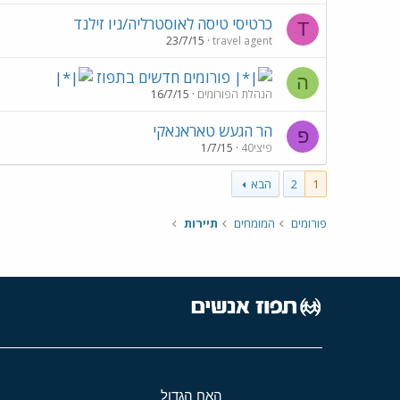
כרטיסי טיסה לאוסטרליה/ניו זילנד
T
23/7/15
travel agent
פורומים חדשים בתפוז
ה
הנהלת הפורומים
16/7/15
הר הגעש טאראנאקי
פ
פיצי40
1/7/15
1
2
הבא
פורומים
המומחים
תיירות
האח הגדול