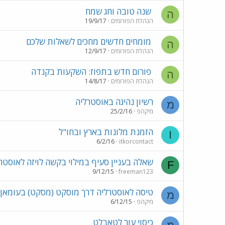
שנה טובה וחג שמח
ה
הנהלת הפורומים
19/9/17
מומחים חדשים מחכים לשאלות שלכם
ה
הנהלת הפורומים
12/9/17
פורום חדש בתפוז: השקעות בקנדה
ה
הנהלת הפורומים
14/8/17
רשיון נהיגה באוסטרליה
מ
מיקהפ
25/2/16
הזמנת מלונות בארץ ובחו"ל
I
6/2/16
itkorcontact
שאלה בעניין סעיף במילוי בקשה לויזה לאוסטר
F
9/12/15
freeman123
טיסה לאוסטרליה דרך מוסקט (מסקט) בעומאן.
מ
מיקהפ
6/12/15
כיסוי עור לטאבלט