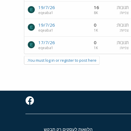
תגובות
16
19/7/26
E
צפיות
8K
eqeaba1
תגובות
0
19/7/26
E
צפיות
1K
eqeaba1
תגובות
0
17/7/26
E
צפיות
1K
eqeaba1
You must log in or register to post here.
הלוואות לעסקים רק תבקש