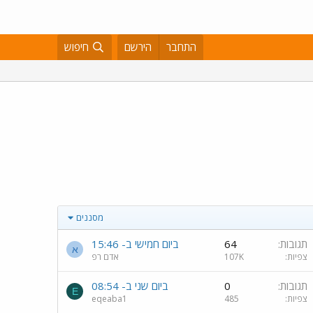
התחבר
הירשם
חיפוש
מסננים
תגובות
64
ביום חמישי ב- 15:46
א
צפיות
107K
אדם רפ
תגובות
0
ביום שני ב- 08:54
E
צפיות
485
eqeaba1