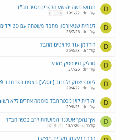
הנחש משה יהושע הלפרין מכפר חב"ד
D
drקולדר
19/1/22
6
5
4
לעוזית שניאורסון מחבד משפחה עם 20 ילדים
D
drקולדר
26/7/26
רודרמן עוד פרזיטים מחבד
D
drקולדר
26/3/23
גורליק נפרסטק כהנא
D
drקולדר
3/7/26
ליוסף יצחק זלמנוב ]יוסלע] מצפת כפר חבד 19+ילדים
D
drקולדר
29/4/22
יהודית לוין מכפר חבד סיממה אחרים ללא רשו
D
drקולדר
29/8/25
איך נהפך אשכנזי המושחת לרב בכפר חב"ד
D
drקולצר
13/7/20
6
5
4
הרב דרעקמן מקרית מוצקין