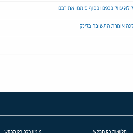
ל לא עוול בכפם ובסוף סיממו את רבם
לכה אומרת התשובה בלינק
הלוואות רק תבקש
מימון רכב רק תבקש