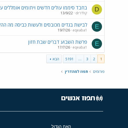
בחבד סיממו עולים חדשים ויתומים אומללים ע
D
drקולדר
13/9/22
לבישת בגדים מכובסים ולעשות כביסה מה הה
E
19/7/26
eqeaba1
פרשת השבוע דברים שבת חזון
E
17/7/26
eqeaba1
1
2
3
…
5191
הבא
פורומים
תפוז למהדרין
האח הגדול