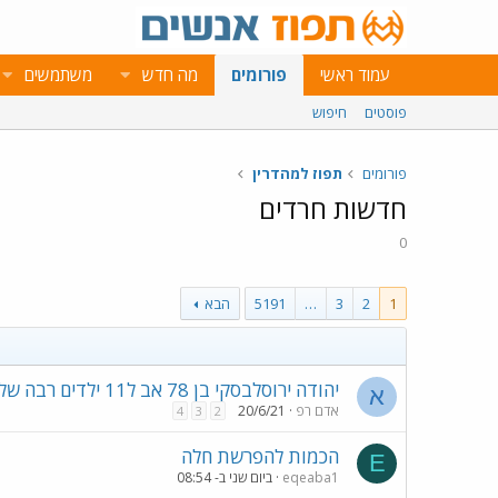
עמוד ראשי
פורומים
מה חדש
משתמשים
פוסטים
חיפוש
פורומים
תפוז למהדרין
חדשות חרדים
0
1
2
3
…
5191
הבא
יהודה ירוסלבסקי בן 78 אב ל11 ילדים רבה של נחלת הר חבד קרית מלאכי
א
אדם רפ
20/6/21
4
3
2
הכמות להפרשת חלה
E
eqeaba1
ביום שני ב- 08:54