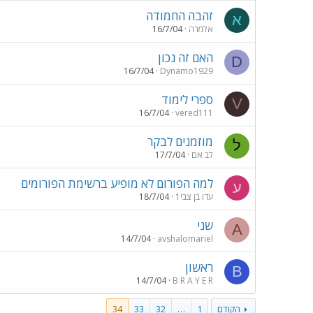
זהבה החמודה
א
אלמרה
16/7/04
האם זה נכון
D
16/7/04
Dynamo1929
ספרי לימוד
V
16/7/04
vered111
מוזמנים לבקר
ל
לב אם
17/7/04
למה הפורום לא מופיע ברשימת הפורומים
ע
עדו בן צבי1
18/7/04
שני
A
14/7/04
avshalomariel
ראשון
B
14/7/04
B R A Y E R
הקודם
1
…
32
33
34