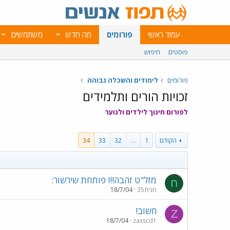
עמוד ראשי
פורומים
מה חדש
משתמשים
פוסטים
חיפוש
פורומים
לימודים והשכלה גבוהה
זכויות הורים ותלמידים
לפורום חינוך לילדים ולנוער
הקודם
1
…
32
33
34
מזל"ט זהבה!!! פותחת שירשור:
ח
חגית35
18/7/04
חשוב!
Z
18/7/04
zaxscd1