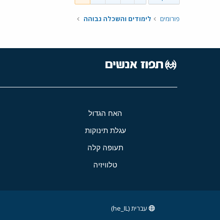
פורומים
לימודים והשכלה גבוהה
האח הגדול
עגלת תינוקות
תעופה קלה
טלוויזיה
עברית (he_IL)