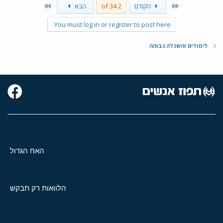
Last
First
הקודם
2 of 34
הבא
You must log in or register to post here.
לימודים והשכלה גבוהה
האח הגדול
הלוואות רק תבקש