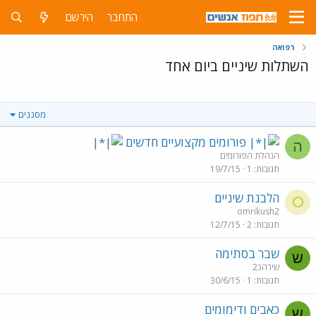
התחבר
הירשם
רפואה
השתלות שיניים ביום אחד
מסננים
פורומים מקצועיים חדשים
ה
הנהלת הפורומים
תגובות
1
19/7/15
הלבנת שיניים
O
omrikush2
תגובות
2
12/7/15
שבר בסתימה
ש
שירהכ2
תגובות
1
30/6/15
כאבים ודימומים
ש