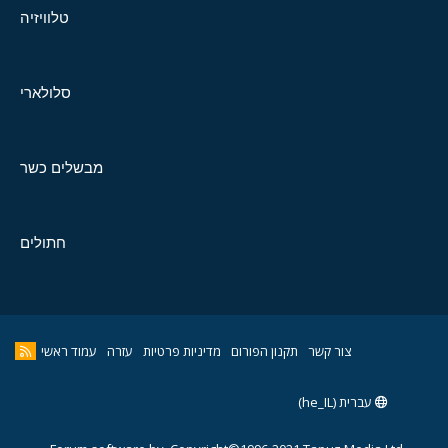
טלוויזיה
סלולארי
מבשלים כשר
חתולים
צור קשר
תקנון הפורום
מדיניות פרטיות
עזרה
עמוד ראשי
עברית (he_IL)