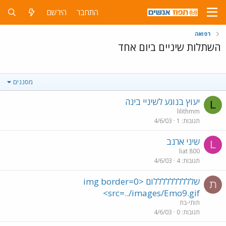
התחבר
הירשם
רפואה
השתלות שיניים ביום אחד
מסננים
יעוץ בנוגע לשיניי בינה
L
lilithmm
תגובות
1
4/6/03
שיני ארנב
L
liat 800
תגובות
4
4/6/03
שללללללללללום <img border=0
ת
src=../images/Emo9.gif>
תותי-בת
תגובות
0
4/6/03