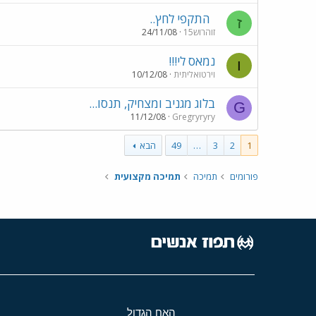
התקפי לחץ..
ז
זוהרוש15
24/11/08
נמאס לי!!!
ו
וירטואליתית
10/12/08
בלוג מגניב ומצחיק, תנסו...
G
11/12/08
Gregryryry
1
2
3
…
49
הבא
פורומים
תמיכה
תמיכה מקצועית
האח הגדול