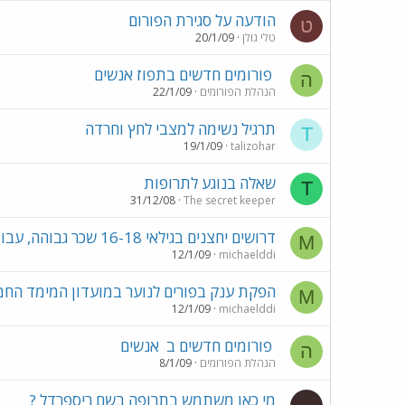
הודעה על סגירת הפורום
ט
טלי גולן
20/1/09
פורומים חדשים בתפוז אנשים
ה
הנהלת הפורומים
22/1/09
תרגיל נשימה למצבי לחץ וחרדה
T
19/1/09
talizohar
שאלה בנוגע לתרופות
T
31/12/08
The secret keeper
דרושים יחצנים בגילאי 16-18 שכר גבוהה, עבודה מ
M
12/1/09
michaelddi
הפקת ענק בפורים לנוער במועדון המימד החמ
M
12/1/09
michaelddi
פורומים חדשים ב
אנשים
ה
הנהלת הפורומים
8/1/09
מי כאן משתמש בתרופה בשם ריספרדל ?