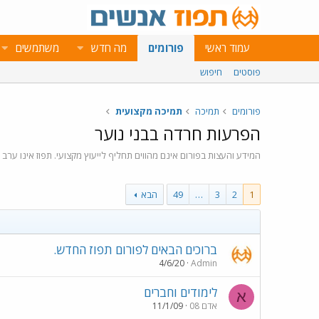
עמוד ראשי
פורומים
מה חדש
משתמשים
פוסטים
חיפוש
פורומים
תמיכה
תמיכה מקצועית
הפרעות חרדה בבני נוער
המידע והעצות בפורום אינם מהווים תחליף לייעוץ מקצועי. תפוז אינו ערב
1
2
3
…
49
הבא
ברוכים הבאים לפורום תפוז החדש.
4/6/20
Admin
לימודים וחברים
א
אדם 08
11/1/09