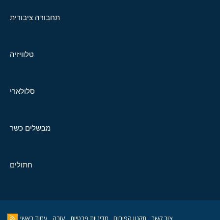
תחבורה ציבורית
טלוויזיה
סלולארי
מבשלים כשר
חתולים
צור קשר
תקנון הפורום
מדיניות פרטיות
עזרה
עמוד ראשי