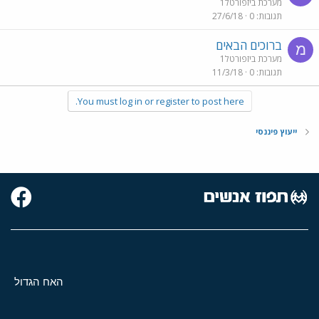
מערכת ביזפורטל1
תגובות
0
27/6/18
ברוכים הבאים
מ
מערכת ביזפורטל1
תגובות
0
11/3/18
You must log in or register to post here.
ייעוץ פיננסי
האח הגדול