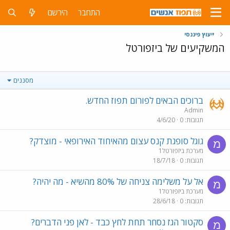
התחבר
הירשם
ייעוץ פיננסי
המשקיעים של ביזפורטל
מסננים
ברוכים הבאים לפורום תפוז החדש.
Admin
תגובות
0
4/6/20
גוגל סופגת קנס עצום מהאיחוד האירופאי - מוצדק?
מ
מערכת ביזפורטל1
תגובות
0
18/7/18
אל על משלימה צניחה של 80% מהשיא - מה יהיה?
מ
מערכת ביזפורטל1
תגובות
0
28/6/18
סקטור הגז נסחר תחת לחץ כבד - לאן פני הדברים?
מ