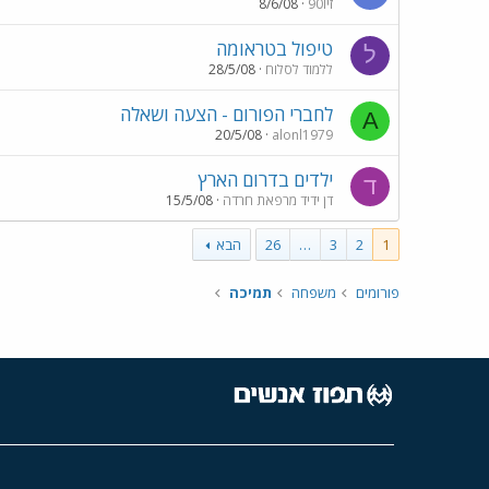
זיו90
8/6/08
טיפול בטראומה
ל
ללמוד לסלוח
28/5/08
לחברי הפורום - הצעה ושאלה
A
20/5/08
alonl1979
ילדים בדרום הארץ
ד
דן ידיד מרפאת חרדה
15/5/08
1
2
3
…
26
הבא
פורומים
משפחה
תמיכה