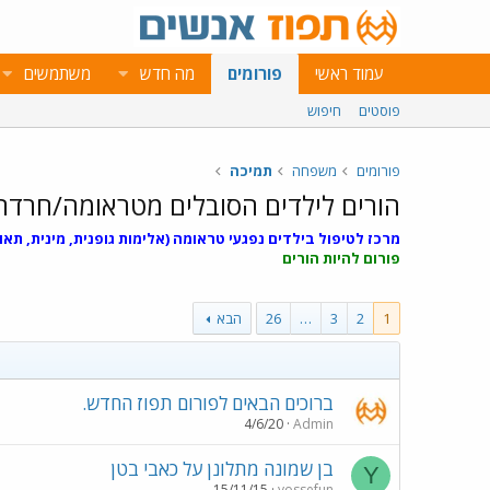
עמוד ראשי
פורומים
מה חדש
משתמשים
פוסטים
חיפוש
פורומים
משפחה
תמיכה
הורים לילדים הסובלים מטראומה/חרדה
מרכז לטיפול בילדים נפגעי טראומה (אלימות גופנית, מינית, תאו
פורום להיות הורים
1
2
3
…
26
הבא
ברוכים הבאים לפורום תפוז החדש.
4/6/20
Admin
בן שמונה מתלונן על כאבי בטן
Y
15/11/15
yossefun