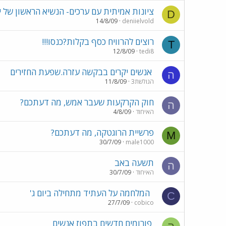
ציונות אמיתית עם ערכים- הנשיא הראשון של 
D
14/8/09
deniielvold
רוצים להרוויח כסף בקלות?כנסו!!!
T
12/8/09
tedi8
אנשים יקרים בבקשה עזרה.שפעת החזירים
ה
הגולשת3
11/8/09
חוק הקרקעות שעבר אמש, מה דעתכם?
ה
האיחוד
4/8/09
פרשיית הרוגטקה, מה דעתכם?
M
30/7/09
male1000
תשעה באב
ה
האיחוד
30/7/09
המלחמה על העתיד מתחילה ביום ג'
C
27/7/09
cobico
פורומים חדשים בתפוז אנשים