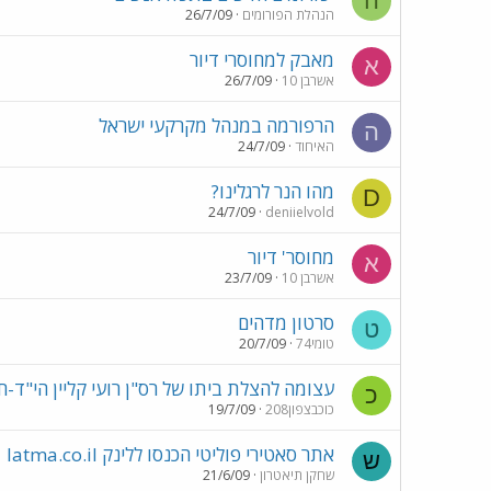
ה
הנהלת הפורומים
26/7/09
מאבק למחוסרי דיור
א
אשרבן 10
26/7/09
הרפורמה במנהל מקרקעי ישראל
ה
האיחוד
24/7/09
מהו הנר לרגלינו?
D
24/7/09
deniielvold
מחוסר' דיור
א
אשרבן 10
23/7/09
סרטון מדהים
ט
טומי74
20/7/09
עצומה להצלת ביתו של רס"ן רועי קליין הי"ד-
כ
כוכבצפון208
19/7/09
אתר סאטירי פוליטי הכנסו ללינק latma.co.il
ש
שחקן תיאטרון
21/6/09