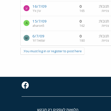
תגובות
0
16/7/09
ע
צפיות
165
ערן ורד
תגובות
0
15/7/09
A
צפיות
162
aharon5
תגובות
0
6/7/09
ש
צפיות
180
שמואל דוד
You must log in or register to post here.
הלוואות לעסקים רק תבקש