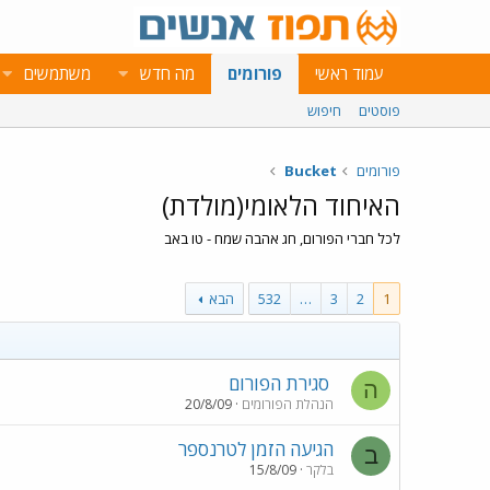
עמוד ראשי
פורומים
מה חדש
משתמשים
פוסטים
חיפוש
פורומים
Bucket
האיחוד הלאומי(מולדת)
לכל חברי הפורום, חג אהבה שמח - טו באב
1
2
3
…
532
הבא
סגירת הפורום
ה
הנהלת הפורומים
20/8/09
הגיעה הזמן לטרנספר
ב
בלקר
15/8/09