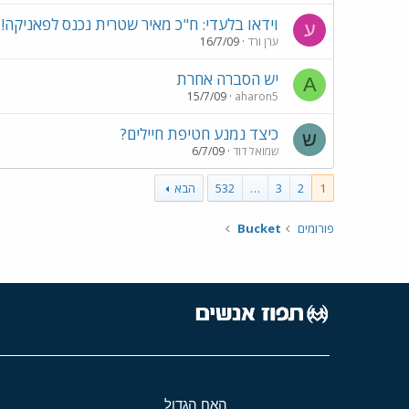
וידאו בלעדי: ח"כ מאיר שטרית נכנס לפאניקה!
ע
ערן ורד
16/7/09
יש הסברה אחרת
A
15/7/09
aharon5
כיצד נמנע חטיפת חיילים?
ש
שמואל דוד
6/7/09
1
2
3
…
532
הבא
פורומים
Bucket
האח הגדול