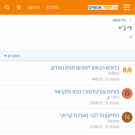
התחבר
הירשם
כלי נגינה
די ג`יי
0
מסננים
ברוכים הבאים לפורום תפוז החדש.
Admin
תגובות
0
4/6/20
בעיות עם קילומבו כנסו ותקראו!
G
gl 1973
תגובות
0
29/8/15
התייעצות לגבי מערכת קריוקי
N
Niryon
תגובות
0
23/6/15