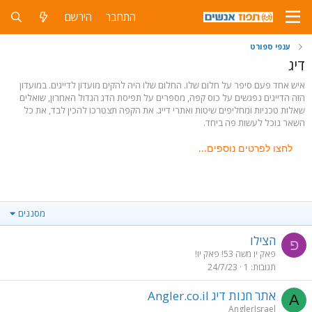
התחבר
הירשם
ענפי ספורט
דיג
איש אחד פעם סיפר על חלום שלו. החלום שלו היה להקים מועדון לדייגים. במועדון
הזה הדייגים נפגשים על כוס קפה, מספרים על תפיסת הדג הגדול האחרון, שואלים
שאלות טכניות ומחליפים שיטות ואתרי דייג. את הקפה תצטרכו להכין לבד, את כל
השאר נוכל לעשות פה ביחד.
לחצו לפרטים נוספים...
מסננים
הצילו
פ
פאק יו משה 53! פאק יו!
תגובות
1
24/7/23
אתר חנות דיג Angler.co.il
A
AnglerIsrael