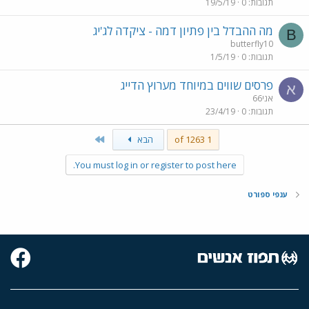
תגובות
0
19/5/19
מה ההבדל בין פתיון דמה - ציקדה לג'יג
B
butterfly10
תגובות
0
1/5/19
פרסים שווים במיוחד מערוץ הדייג
א
אני66
תגובות
0
23/4/19
Last
1 of 1263
הבא
You must log in or register to post here.
ענפי ספורט