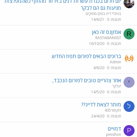
יום חלום בכנרת עשרות דגים בזירזור מהחוף כשהמפלצות
מגיעות גם הם לבקר
נפתלי דייג במים מתוקים
תגובות
0
14/6/21
אמזןנס זה כאן
R
RASTAMAN007
תגובות
0
16/10/20
ברוכים הבאים לפורום תפוז החדש.
Admin
תגובות
0
4/6/20
אחר צהריים טובים לפורום הנכבד,
י
יעלקר
תגובות
0
14/5/20
מותר לצאת לדייג??
ל
לוקסור435
תגובות
0
24/4/20
דמויים
P
pinishon