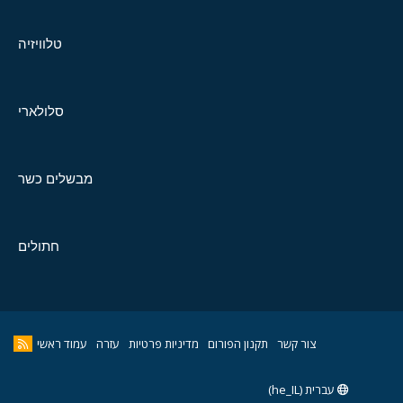
טלוויזיה
סלולארי
מבשלים כשר
חתולים
צור קשר
תקנון הפורום
מדיניות פרטיות
עזרה
עמוד ראשי
עברית (he_IL)