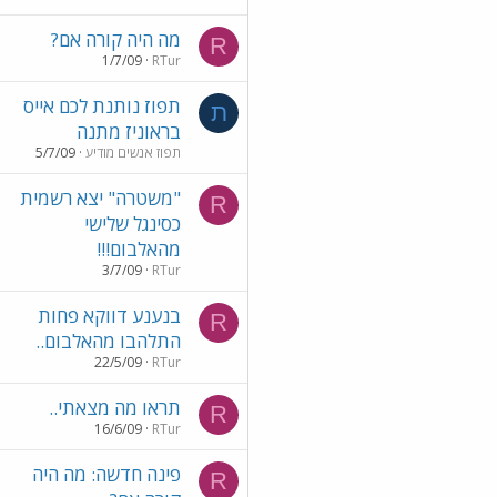
מה היה קורה אם?
R
1/7/09
RTur
תפוז נותנת לכם אייס
ת
בראוניז מתנה
תפוז אנשים מודיע
5/7/09
"משטרה" יצא רשמית
R
כסינגל שלישי
מהאלבום!!!
3/7/09
RTur
בנענע דווקא פחות
R
התלהבו מהאלבום..
22/5/09
RTur
תראו מה מצאתי..
R
16/6/09
RTur
פינה חדשה: מה היה
R