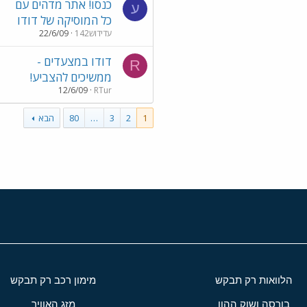
כנסו! אתר מדהים עם
ע
כל המוסיקה של דודו
עדידוש142
22/6/09
דודו במצעדים -
R
ממשיכים להצביע!
12/6/09
RTur
1
2
3
…
80
הבא
הלוואות רק תבקש
מימון רכב רק תבקש
בורסה ושוק ההון
מזג האוויר