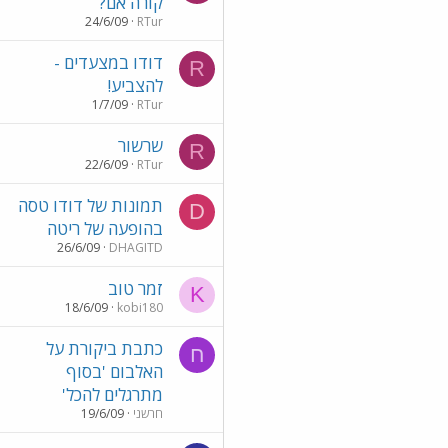
קורה אם?
24/6/09
RTur
דודו במצעדים -
R
להצביע!
1/7/09
RTur
שרשור
R
22/6/09
RTur
תמונות של דודו טסה
D
בהופעה של ריטה
26/6/09
DHAGITD
זמר טוב
K
18/6/09
kobi180
כתבת ביקורת על
ח
האלבום 'בסוף
מתרגלים להכל'
חרשני
19/6/09