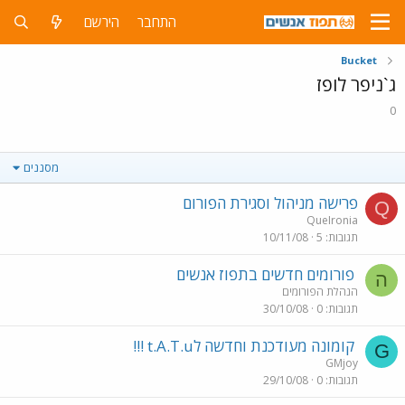
התחבר
הירשם
Bucket
ג`ניפר לופז
0
מסננים
פרישה מניהול וסגירת הפורום
Q
QueIronia
תגובות
5
10/11/08
פורומים חדשים בתפוז אנשים
ה
הנהלת הפורומים
תגובות
0
30/10/08
קומונה מעודכנת וחדשה לt.A.T.u !!!
G
GMjoy
תגובות
0
29/10/08