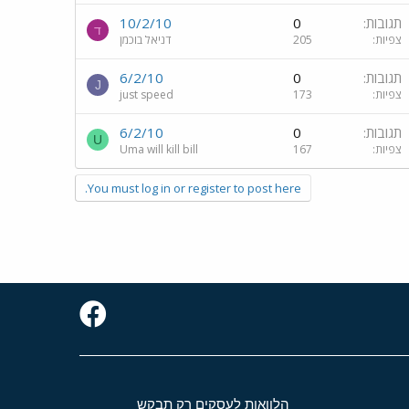
תגובות
0
10/2/10
ד
צפיות
205
דניאל בוכמן
תגובות
0
6/2/10
J
צפיות
173
just speed
תגובות
0
6/2/10
U
צפיות
167
Uma will kill bill
You must log in or register to post here.
הלוואות לעסקים רק תבקש