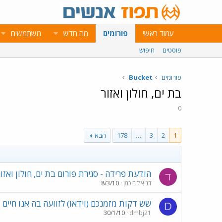
עמוד ראשי
פורומים
מה חדש
משתמשים
פוסטים
חיפוש
פורומים
Bucket
בת ים, חולון ואזור
0
1
2
3
…
178
הבא
הודעת פרידה - סגירת פורום בת ים, חולון ואזור
ד
דניאל בוכמן
8/3/10
שש דקות מזמנכם (וידאו) לזוועה בה אנו חיים
D
30/1/10
dmbj21