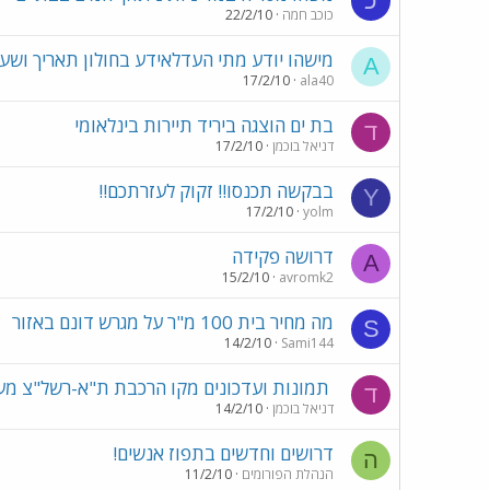
כ
כוכב חמה
22/2/10
מישהו יודע מתי העדלאידע בחולון תאריך ושעה
A
17/2/10
ala40
בת ים הוצגה ביריד תיירות בינלאומי
ד
דניאל בוכמן
17/2/10
בבקשה תכנסו!! זקוק לעזרתכם!!
Y
17/2/10
yolm
דרושה פקידה
A
15/2/10
avromk2
מה מחיר בית 100 מ"ר על מגרש דונם באזור
S
14/2/10
Sami144
תמונות ועדכונים מקו הרכבת ת"א-רשל"צ מע
ד
דניאל בוכמן
14/2/10
דרושים וחדשים בתפוז אנשים!
ה
הנהלת הפורומים
11/2/10