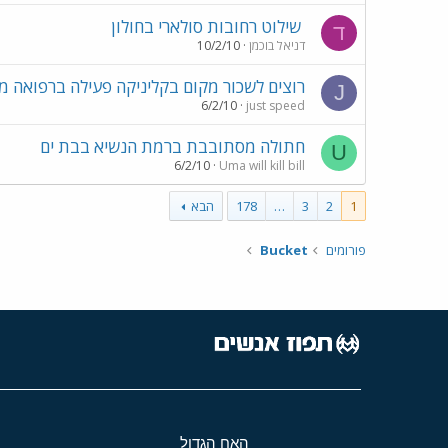
שילוט רחובות סולארי בחולון
ד
דניאל בוכמן
10/2/10
רוצים לשכור מקום בקליניקה פעילה ברפואה 
J
6/2/10
just speed
חתולה מסתובבת ברמת הנשיא בבת ים
U
6/2/10
Uma will kill bill
1
2
3
…
178
הבא
פורומים
Bucket
האח הגדול