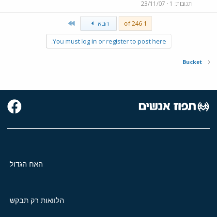
תגובות
1
23/11/07
Last
1 of 246
הבא
You must log in or register to post here.
Bucket
האח הגדול
הלוואות רק תבקש