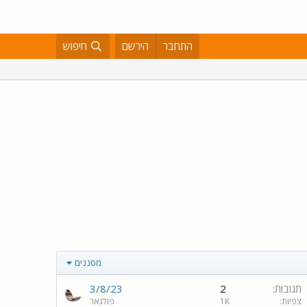
התחבר
הירשם
חיפוש
מסננים
תגובות
2
3/8/23
צפיות
1K
פולגאר