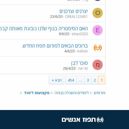
יצרנים וצרכנים
O
23/6/20
OREAL123451
האם הסימטריה בגוף שלנו נובעת מאותה קבוצ
E
9/6/20
eitan2020
ברוכים הבאים לפורום תפוז החדש.
4/6/20
Admin
סוכר לבן
מ
מני אה
28/4/20
1
2
3
…
454
הבא
פורומים
לימודים והשכלה גבוהה
מקצועות לימוד