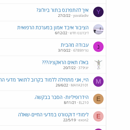
איך להתפרנס בתור ביולוג?
Y
27/2/22
yuvaladiv
הציבור איבד אמון במערכת הרפואית
דיברגנט חדש
6/12/22
עבודה מהבית
נ
נורית6789
3/10/22
באלו תאים הראקציה???
יוגי379
20/7/22
היי, אני מתחילה ללמוד בקרוב לתואר מדעי הח
M
26/6/22
MAYA3101
הידרופיליות- הסבר בבקשה.
E
8/11/21
EL210
לימודי דוקטורט במדעי החיים-שאלה
E
22/5/19
exon2