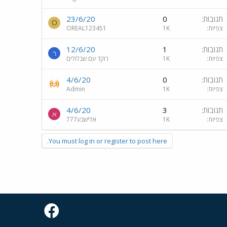
תגובות
0
23/6/20
O
צפיות
1K
OREAL123451
תגובות
1
12/6/20
ר
צפיות
1K
רוקד עם שבלולים
תגובות
0
4/6/20
צפיות
1K
Admin
תגובות
3
4/6/20
א
צפיות
1K
אלישבע777
You must log in or register to post here.