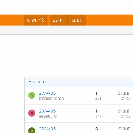
התחבר
הירשם
חיפוש
מסננים
תגובות
1
27/4/05
ה
צפיות
251
הנהלת הפורומים
תגובות
1
23/4/05
A
צפיות
147
angelbuffy
תגובות
8
22/4/05
ע