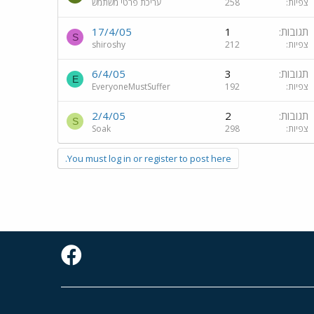
צפיות
258
עריכת פרטי משתמש
תגובות
1
17/4/05
S
צפיות
212
shiroshy
תגובות
3
6/4/05
E
צפיות
192
EveryoneMustSuffer
תגובות
2
2/4/05
S
צפיות
298
Soak
You must log in or register to post here.