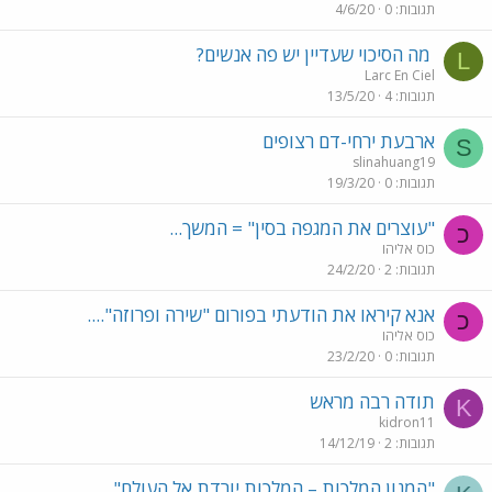
תגובות
0
4/6/20
מה הסיכוי שעדיין יש פה אנשים?
L
Larc En Ciel
תגובות
4
13/5/20
ארבעת ירחי-דם רצופים
S
slinahuang19
תגובות
0
19/3/20
"עוצרים את המגפה בסין" = המשך...
כ
כוס אליהו
תגובות
2
24/2/20
אנא קיראו את הודעתי בפורום "שירה ופרוזה"....
כ
כוס אליהו
תגובות
0
23/2/20
תודה רבה מראש
K
kidron11
תגובות
2
14/12/19
"המנון המלכות – המלכות יורדת אל העולם"