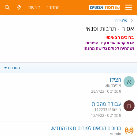
התחבר
הירשם
טלוויזיה
אסיה - תרבות ופנאי
ברוכים הבאים!!
אנא קראו את
תקנון הפורום
ושתהיה לכולם גלישה מהנה!
מסננים
הצילו
א
אוליבר אוטו
תגובות
0
28/7/23
עבודה מהבית
ח
חגית112233456
תגובות
0
12/4/22
ברוכים הבאים לפורום תפוז החדש.
Admin