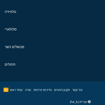
טלוויזיה
סלולארי
מבשלים כשר
חתולים
צור קשר
תקנון הפורום
מדיניות פרטיות
עזרה
עמוד ראשי
עברית (he_IL)