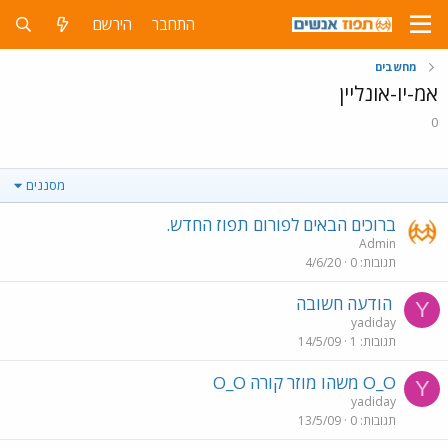
התחבר
הירשם
מחשבים
אמ-יו-אונליין
0
מסננים
ברוכים הבאים לפורום תפוז החדש.
Admin
תגובות
0
4/6/20
הודעה חשובה
Y
yadiday
תגובות
1
14/5/09
O_O משהו מוזר קורה O_O
Y
yadiday
תגובות
0
13/5/09