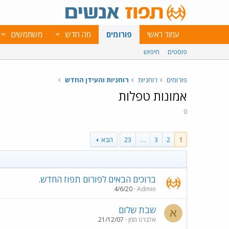
עמוד ראשי
פורומים
מה חדש
משתמשים
פוסטים
חיפוש
פורומים
רוחניות
רוחניות והעידן החדש
אמונות טפלות
0
1
2
3
…
23
הבא
ברוכים הבאים לפורום תפוז החדש.
4/6/20
Admin
שבת שלום
א
אלברט ממן
21/12/07