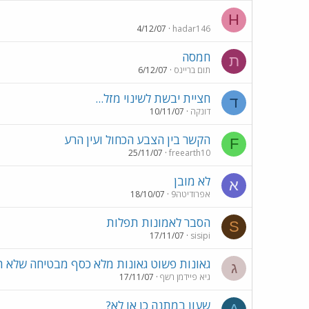
H
4/12/07
hadar146
חמסה
ת
תום בריינס
6/12/07
חציית יבשת לשינוי מזל...
ד
דונקה
10/11/07
הקשר בין הצבע הכחול ועין הרע
F
25/11/07
freearth10
לא מובן
א
אפרודיטה9
18/10/07
הסבר לאמונות תפלות
S
17/11/07
sisipi
גאונות פשוט גאונות מלא כסף מבטיחה שלא 
ג
גיא פיידמן רשף
17/11/07
שעון במתנה כן או לא?