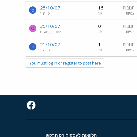
תגובות
15
25/10/07
ס
צפיות
1K
סויה 1
תגובות
0
25/10/07
O
צפיות
1K
orange love
תגובות
1
21/10/07
ס
צפיות
1K
סויה 1
You must log in or register to post here.
הלוואות לעסקים רק תבקש