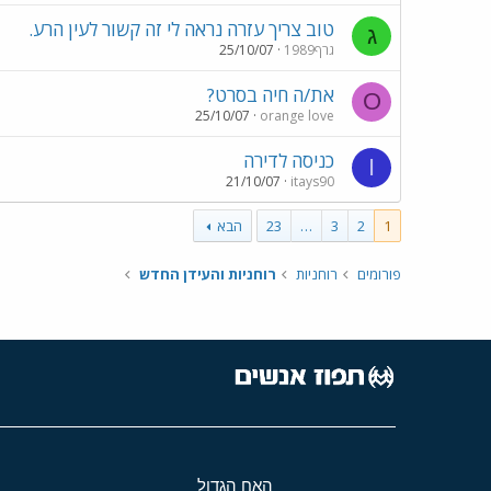
טוב צריך עזרה נראה לי זה קשור לעין הרע.
ג
גרף1989
25/10/07
את/ה חיה בסרט?
O
25/10/07
orange love
כניסה לדירה
I
21/10/07
itays90
1
2
3
…
23
הבא
פורומים
רוחניות
רוחניות והעידן החדש
האח הגדול